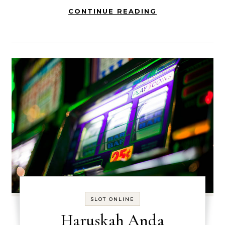
CONTINUE READING
SLOT ONLINE
Haruskah Anda