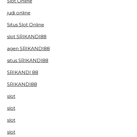
Slot Online
judi online
Situs Slot Online
slot SRIKANDI88
agen SRIKANDI88
situs SRIKANDI88
SRIKANDI 88
SRIKANDI88
slot
slot
slot
slot