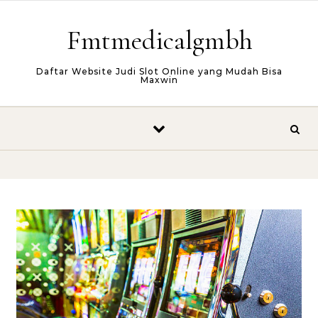
Skip to content
Fmtmedicalgmbh
Daftar Website Judi Slot Online yang Mudah Bisa
Maxwin