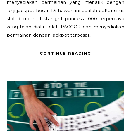
menyediakan permainan yang menarik dengan
janji jackpot besar. Di bawah ini adalah daftar situs
slot demo slot starlight princess 1000 terpercaya
yang telah diakui oleh PAGCOR dan menyediakan
permainan dengan jackpot terbesar.…
CONTINUE READING