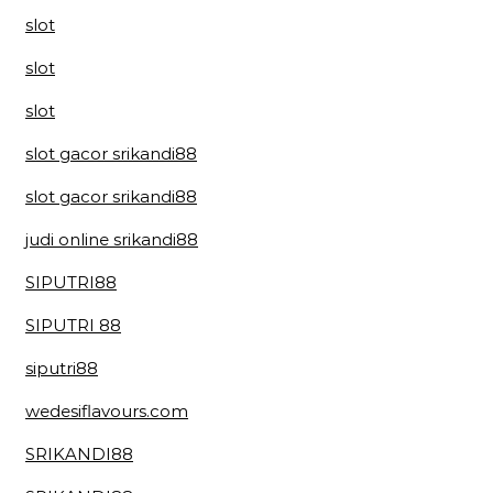
slot
slot
slot
slot gacor srikandi88
slot gacor srikandi88
judi online srikandi88
SIPUTRI88
SIPUTRI 88
siputri88
wedesiflavours.com
SRIKANDI88