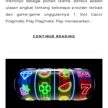
menonjol sebagai pilihan utama. Berikut adalah
ulasan singkat tentang beberapa provider terbaik
dan game-game unggulannya. 1. Slot Gacor
Pragmatic Play Pragmatic Play menawarkan…
CONTINUE READING