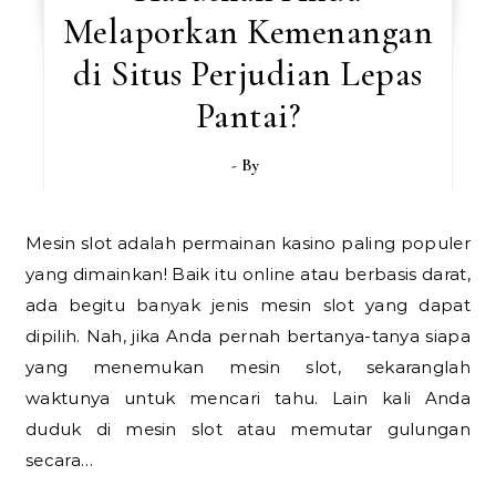
Melaporkan Kemenangan
di Situs Perjudian Lepas
Pantai?
- By
Mesin slot adalah permainan kasino paling populer
yang dimainkan! Baik itu online atau berbasis darat,
ada begitu banyak jenis mesin slot yang dapat
dipilih. Nah, jika Anda pernah bertanya-tanya siapa
yang menemukan mesin slot, sekaranglah
waktunya untuk mencari tahu. Lain kali Anda
duduk di mesin slot atau memutar gulungan
secara…